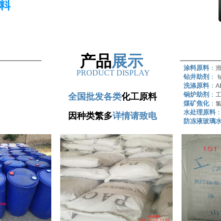
产品
展示
涂料原料
：
PRODUCT DISPLAY
钻井助剂
：
洗涤原料
：
A
锅炉助剂
：
全国批发各类
化工原料
煤矿焦化
：
水处理原料
因种类繁多
详情请致电
防冻液玻璃