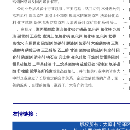
营销网络遍及国内诸多省市。
公司业务涉及多个行业领域，主要包括：钻井助剂 水处理药剂
涂料原料 造纸原料 混凝土外加剂 玻璃水防冻剂原料 洗涤日化原
料 化学试剂 锅炉清洗 防腐原料 反渗透系列 煤矿焦化系列 等...
厂家批发：
聚丙烯酰胺 聚合氯化铝
硅磷晶 氯化钙 氯化镁 水玻
璃 融雪剂 工业盐 膨润土
氢氧化钙 氧化钙 氧化镁 氯化钾 松香
蒸馏水 车用尿素 除垢剂 除锈剂 脱漆剂 絮凝剂 六偏磷酸钠 三聚
磷酸钠 磷酸三钠 三乙醇胺 乙二醇 甘油 硫酸铝 防冻剂 抑尘剂 阻
化剂 防腐剂 消泡剂 钠石灰 凡士林 变色硅胶 干燥剂 防雷降阻剂
模具硅橡胶 二甲基硅油 十二烷基硫酸钠 硫酸亚铁 活性炭 氨基磺
酸 柠檬酸 羧甲基纤维素
质量高价格低，并与相关行业中的诸多大
中型企业建立了长期稳定的合作关系。企业凭借优质的产品，完
善的服务，合理的价格，赢得了广大客户的信赖。
友情链接：
版权所有：太原市迎泽