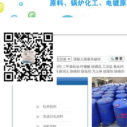
推荐
：
磷酸三钠
变色硅胶
干燥剂
二甲基硅油
柠檬酸
硅磷晶
工业盐
氯化钙
聚丙烯酰胺
聚合氯化铝
水玻璃
膨润土
除锈剂
除垢剂
凡士林
脱漆剂
除锈剂
产品分类
钻井助剂
洗涤日化原料
涂料原料