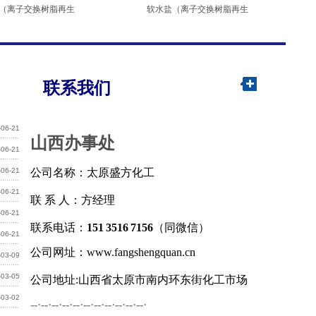
（离子交换树脂再生
软水盐（离子交换树脂再生
联系我们
-06-21
山西办事处
-06-21
-06-21
公司名称：太原盛方化工
-06-21
联 系 人：方经理
-06-21
联系电话：
151
3516
7156
（同微信）
-06-21
公司网址：www.fangshengquan.cn
-03-09
-03-05
公司地址:
山西省太原市南内环东街化工市场
-03-02
--·--·--·--·--·--·--·--·--·--·--·