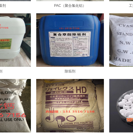
藻剂
PAC（聚合氯化铝）
工
剂
除垢剂