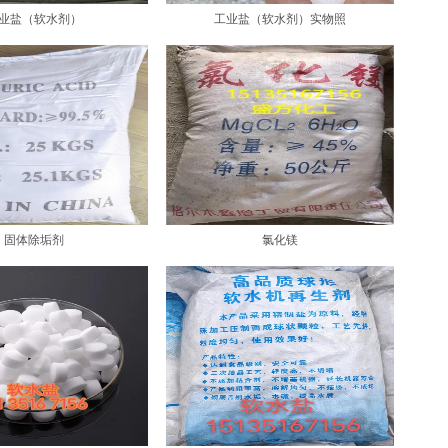
业盐（软水剂）
工业盐（软水剂）实物照
固体除垢剂
氯化镁