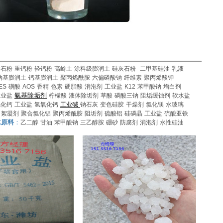
滑石粉
重钙粉
轻钙粉
高岭土
涂料级膨润土
硅灰石粉
二甲基硅油
乳液
钠基膨润土
钙基膨润土
聚丙烯酰胺
六偏磷酸钠
纤维素
聚丙烯酸钾
ES
磺酸
AOS
香精
色素
硬脂酸
消泡剂
工业盐
K12
苯甲酸钠
增白剂
氨基除垢剂
工业盐
柠檬酸
液体除垢剂
草酸
磷酸三钠
阻垢缓蚀剂
软水
盐
氯化钙
工业盐
氢氧化钙
工业碱
钠石灰
变色硅胶
干燥剂
氯化镁
水玻璃
：
絮凝剂
聚合氯化铝
聚丙烯酰胺
阻垢剂
硫酸铝
硅磷晶
工业盐
硫酸亚铁
水原料
：
乙二醇
甘油
苯甲酸钠
三乙醇胺
硼砂
防腐剂
消泡剂
水性硅油